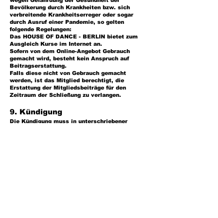
wegen Gefährdung der Gesundheit der
Bevölkerung durch Krankheiten bzw. sich
verbreitende Krankheitserreger oder sogar
durch Ausruf einer Pandemie, so gelten
folgende Regelungen:
Das HOUSE OF DANCE - BERLIN bietet zum
Ausgleich Kurse im Internet an.
Sofern von dem Online-Angebot Gebrauch
gemacht wird, besteht kein Anspruch auf
Beitragserstattung.
Falls diese nicht von Gebrauch gemacht
werden, ist das Mitglied berechtigt, die
Erstattung der Mitgliedsbeiträge für den
Zeitraum der Schließung zu verlangen.
9. Kündigung
Die Kündigung muss in unterschriebener
Textform per E-Mail oder per Brief durch das
Mitglied, bzw. des gesetzlichen Vertreters,
spätestens einen Monat vor Ende der Abo
Laufzeit erfolgen; Zeitpunkt ist der Eingang
des Dokuments. Erfolgt keine bzw. keine
fristgerechte Kündigung, verlängert sich der
Vertrag automatisch auf unbestimmte Zeit,
kann aber ab Verlängerung monatlich
gekündigt werden; je nach nach ausgewähltem
Abo ergibt sich ein neues Vertragsende.
Das Recht auf Kündigung aus wichtigem Grund