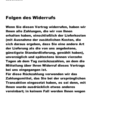
Folgen des Widerrufs
Wenn Sie diesen Vertrag widerrufen, haben wir
Ihnen alle Zahlungen, die wir von Ihnen
erhalten haben, einschließlich der Lieferkosten
(mit Ausnahme der zusätzlichen Kosten, die
sich daraus ergeben, dass Sie eine andere Art
der Lieferung als die von uns angebotene,
günstigste Standardlieferung, gewählt haben),
unverzüglich und spätestens binnen vierzehn
Tagen ab dem Tag zurückzuzahlen, an dem die
Mitteilung über Ihren Widerruf dieses Vertrags
bei uns eingegangen ist.
Für diese Rückzahlung verwenden wir das
Zahlungsmittel, das Sie bei der ursprünglichen
Transaktion eingesetzt haben, es sei denn, mit
Ihnen wurde ausdrücklich etwas anderes
vereinbart; in keinem Fall werden Ihnen wegen
dieser Rückzahlung Entgelte berechnet.
Haben die Dienstleistungen auf Ihr Verlangen
bereits während der Widerrufsfrist begonnen,
so haben Sie uns einen angemessenen Betrag
zu zahlen, der dem Anteil der bis zu dem
Zeitpunkt, zu dem Sie uns von der Ausübung
des Widerrufsrechts hinsichtlich dieses