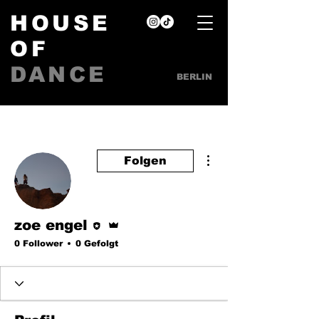
HOUSE
OF
DANCE
BERLIN
Weitere Optionen
Folgen
Editor
Administrator
zoe engel
0 Follower
0 Gefolgt